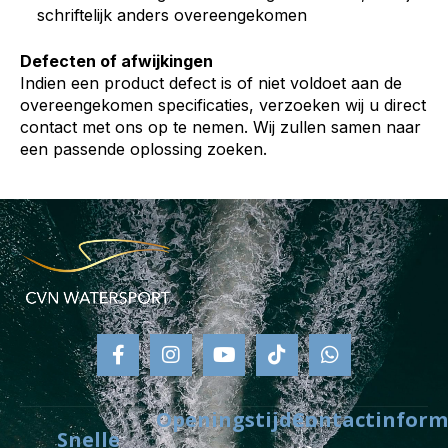
schriftelijk anders overeengekomen
Defecten of afwijkingen
Indien een product defect is of niet voldoet aan de
overeengekomen specificaties, verzoeken wij u direct
contact met ons op te nemen. Wij zullen samen naar
een passende oplossing zoeken.
F
I
Y
T
W
a
n
o
i
h
c
s
u
k
a
e
t
t
t
t
b
a
u
o
s
o
g
b
k
a
Openingstijden
Contactinform
o
r
e
p
Snelle