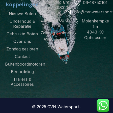
k
a
p
Maandag t/m
06-18750101
koppelingen
-
m
vrijdag 08:00-
f
info@cvnwatersport.
17:00
Nieuwe Boten
Zaterdag 09:00-
Molenkempke
Onderhoud &
17:00
Reparatie
1m
4043 KC
Zondag gesloten
Gebruikte Boten
Opheusden
‘S avonds op
Over ons
afspraak
Zondag gesloten
Contact
Buitenboordmotoren
Beoordeling
Trailers &
Accessoires
© 2025 CVN Watersport .