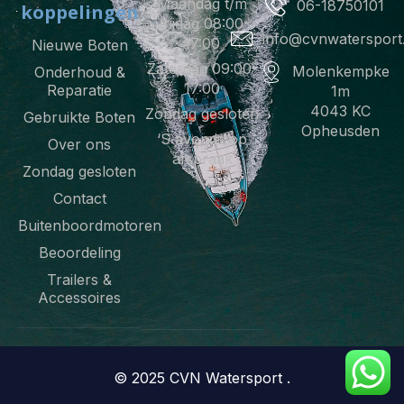
k
a
p
Maandag t/m
06-18750101
koppelingen
-
m
vrijdag 08:00-
f
info@cvnwatersport.
17:00
Nieuwe Boten
Zaterdag 09:00-
Molenkempke
Onderhoud &
17:00
Reparatie
1m
4043 KC
Zondag gesloten
Gebruikte Boten
Opheusden
‘S avonds op
Over ons
afspraak
Zondag gesloten
Contact
Buitenboordmotoren
Beoordeling
Trailers &
Accessoires
© 2025 CVN Watersport .